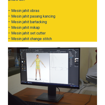
– Mesin jahit obras
– Mesin jahit pasang kancing
– Mesin jahit bartacking
– Mesin jahit mikap
– Mesin jahit set cutter
– Mesin jahit change stitch