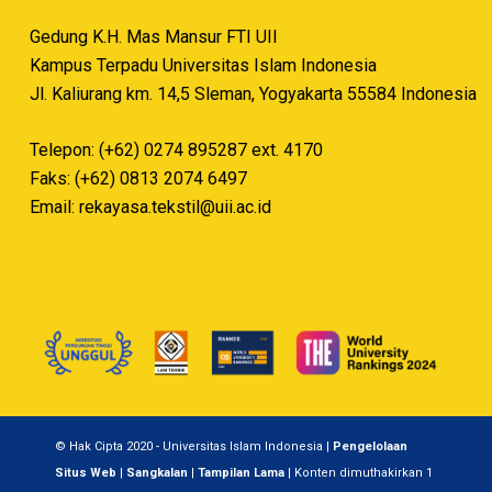
Gedung K.H. Mas Mansur FTI UII
Kampus Terpadu Universitas Islam Indonesia
Jl. Kaliurang km. 14,5 Sleman, Yogyakarta 55584 Indonesia
Telepon: (+62) 0274 895287 ext. 4170
Faks: (+62) 0813 2074 6497
Email:
rekayasa.tekstil@uii.ac.id
© Hak Cipta 2020 - Universitas Islam Indonesia |
Pengelolaan
Situs Web
|
Sangkalan
|
Tampilan Lama
| Konten dimuthakirkan 1