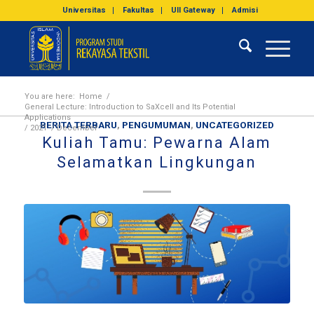
Universitas
Fakultas
UII Gateway
Admisi
You are here:
Home
/
General Lecture: Introduction to SaXcell and Its Potential
Applications
BERITA TERBARU
,
PENGUMUMAN
,
UNCATEGORIZED
/
2021
/
December
Kuliah Tamu: Pewarna Alam
Selamatkan Lingkungan