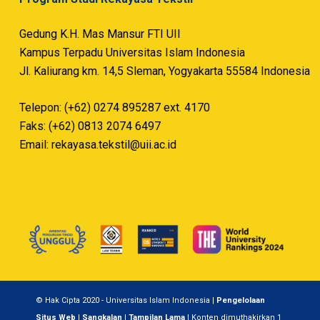
Gedung K.H. Mas Mansur FTI UII
Kampus Terpadu Universitas Islam Indonesia
Jl. Kaliurang km. 14,5 Sleman, Yogyakarta 55584 Indonesia
Telepon: (+62) 0274 895287 ext. 4170
Faks: (+62) 0813 2074 6497
Email:
rekayasa.tekstil@uii.ac.id
© Hak Cipta 2020 - Universitas Islam Indonesia |
Pengelolaan
Situs Web
|
Sangkalan
|
Tampilan Lama
| Konten dimuthakirkan 1