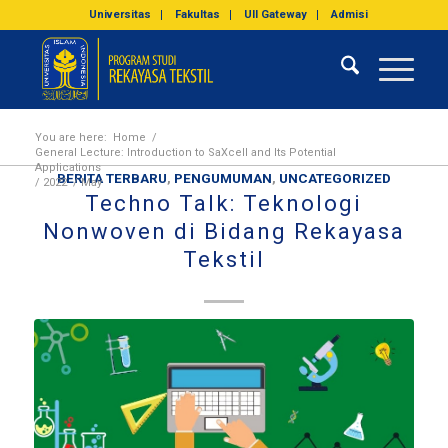
Universitas
Fakultas
UII Gateway
Admisi
You are here:
Home
/
General Lecture: Introduction to SaXcell and Its Potential
Applications
BERITA TERBARU
,
PENGUMUMAN
,
UNCATEGORIZED
/
2022
/
May
Techno Talk: Teknologi
Nonwoven di Bidang Rekayasa
Tekstil